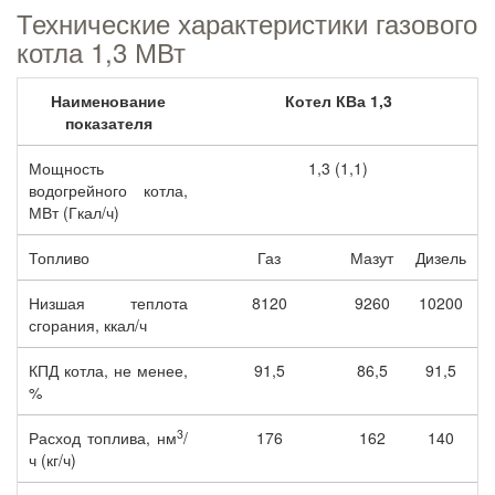
Технические характеристики газового
котла 1,3 МВт
Наименование
Котел КВа 1,3
показателя
Мощность
1,3 (1,1)
водогрейного котла,
МВт (Гкал/ч)
Топливо
Газ
Мазут
Дизель
Низшая теплота
8120
9260
10200
сгорания, ккал/ч
КПД котла, не менее,
91,5
86,5
91,5
%
3
Расход топлива, нм
/
176
162
140
ч (кг/ч)