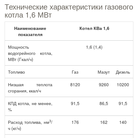
Технические характеристики газового
котла 1,6 МВт
Наименование
Котел КВа 1,6
показателя
Мощность
1,6 (1,4)
водогрейного котла,
МВт (Гкал/ч)
Топливо
Газ
Мазут
Дизель
Низшая теплота
8120
9260
10200
сгорания, ккал/ч
КПД котла, не менее,
91,5
86,5
91,5
%
3
Расход топлива, нм
/
176
162
140
ч (кг/ч)