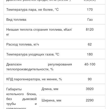
Температура пара, не более, °C
170
Вид топлива
Газ
Низшая теплота сгорания топлива, кКал/
8120
кг
Расход топлива, кг/ч
62
Температура уходящих газов, ºС
180
Диапозон регулирования
40-100
теплопроизводительности, %
КПД парогенератора, не менее, %
90
Длина, мм
3920
Габариты
котельного блока,
без дымовой
Ширина, мм
2290
трубы и
горелочного