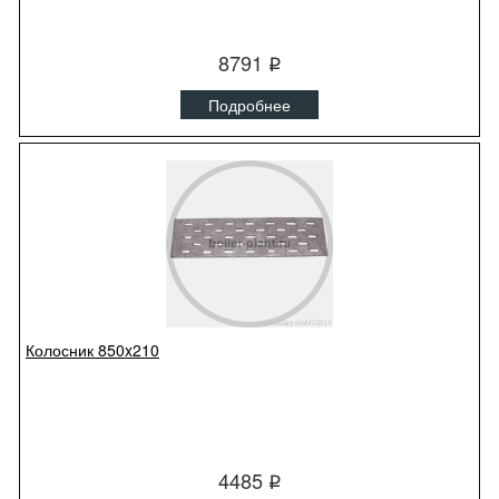
8791
q
Подробнее
Колосник 850x210
4485
q