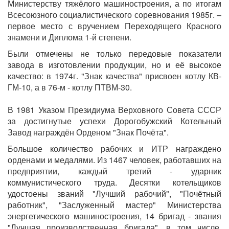
Министерству тяжёлого машиностроения, а по итогам
Всесоюзного социалистического соревнования 1985г. –
первое место с вручением Переходящего Красного
знамени и Диплома 1-й степени.
Были отмечены не только передовые показатели
завода в изготовлении продукции, но и её высокое
качество: в 1974г. "Знак качества" присвоен котлу КВ-
ГМ-10, а в 76-м - котлу ПТВМ-30.
В 1981 Указом Президиума Верховного Совета СССР
за достигнутые успехи Дорогобужский Котельный
Завод награждён Орденом "Знак Почёта".
Большое количество рабочих и ИТР награждено
орденами и медалями. Из 1467 человек, работавших на
предприятии, каждый третий - ударник
коммунистического труда. Десятки котельщиков
удостоены званий "Лучший рабочий", "Почётный
работник", "Заслуженный мастер" Министерства
энергетического машиностроения, 14 бригад - звания
"Лучшая производственная бригада", в том числе,