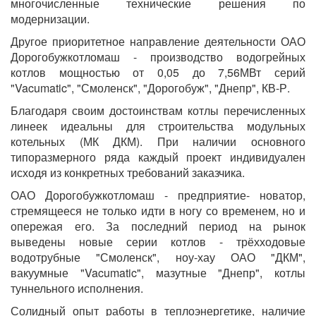
многочисленные технические решения по
модернизации.
Другое приоритетное направление деятельности ОАО
Дорогобужкотломаш - производство водогрейных
котлов мощностью от 0,05 до 7,56МВт серий
"Vacumatic", "Смоленск", "Дорогобуж", "Днепр", КВ-Р.
Благодаря своим достоинствам котлы перечисленных
линеек идеальны для строительства модульных
котельных (МК ДКМ). При наличии основного
типоразмерного ряда каждый проект индивидуален
исходя из конкретных требований заказчика.
ОАО Дорогобужкотломаш - предприятие- новатор,
стремящееся не только идти в ногу со временем, но и
опережая его. За последний период на рынок
выведены новые серии котлов - трёхходовые
водотрубные "Смоленск", ноу-хау ОАО "ДКМ",
вакуумные "Vacumatic", мазутные "Днепр", котлы
туннельного исполнения.
Солидный опыт работы в теплоэнергетике, наличие