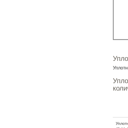
Упло
Уплотн
Упло
коли
Уплот