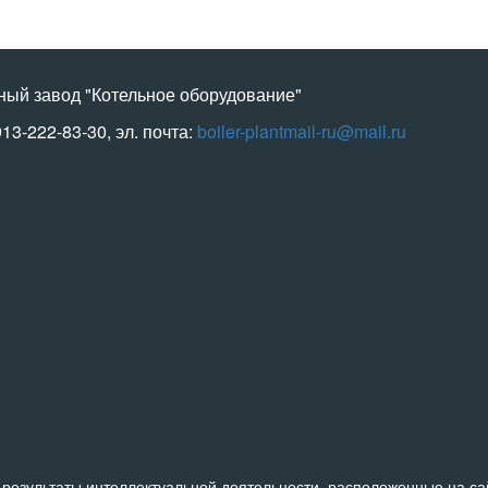
ный завод "Котельное оборудование"
913-222-83-30, эл. почта:
boiler-plantmail-ru@mail.ru
результаты интеллектуальной деятельности, расположенные на сайт