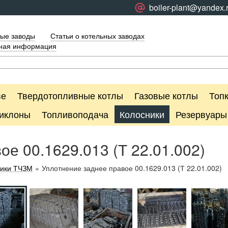
boiler-plant@yandex.
ые заводы
Статьи о котельных заводах
тная информация
ве
Твердотопливные котлы
Газовые котлы
Топ
иклоны
Топливоподача
Колосники
Резервуары
е 00.1629.013 (Т 22.01.002)
ники ТЧЗМ
»
Уплотнение заднее правое 00.1629.013 (Т 22.01.002)