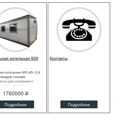
ная котельная 600
Контакты
е котельные 600 кВт (0,6
твердом топливе
ются для отопления и
о водоснабжения
1760000
q
Подробнее
Подробнее