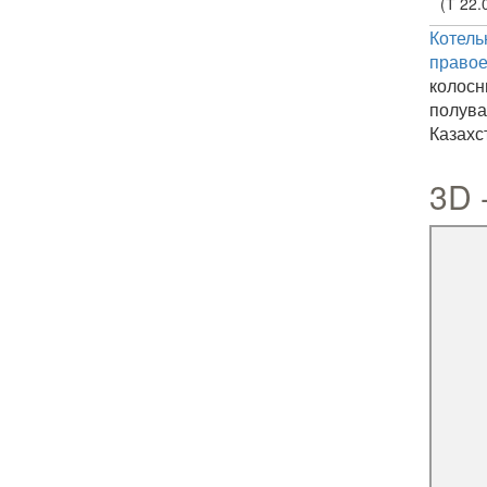
(Т 22.
Котель
правое
колос
полув
Казахс
3D 