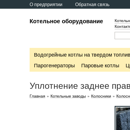
О предприятии
Обратная связь
Котельное оборудование
Котельн
Контак
Водогрейные котлы на твердом топли
Парогенераторы
Паровые котлы
Ц
Уплотнение заднее право
Главная
»
Котельные заводы
»
Колосники
»
Колос